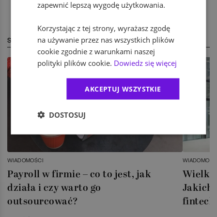
zapewnić lepszą wygodę użytkowania.
Korzystając z tej strony, wyrażasz zgodę
na używanie przez nas wszystkich plików
STREFA EKSPERTA
cookie zgodnie z warunkami naszej
polityki plików cookie.
Dowiedz się więcej
AKCEPTUJ WSZYSTKIE
DOSTOSUJ
WIADOMOŚCI
WIADOMOŚC
Payroll w firmie – co to jest, jak
Wielka 
działa i czy warto go
Jakich 
outsourcować?
fintech