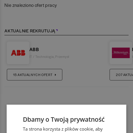
Nie znaleziono ofert pracy
AKTUALNIE REKRUTUJĄ
ABB
IT / Technologia
,
Przemysł
15
AKTUALNYCH OFERT
207
AKTU
Dbamy o Twoją prywatność
Ta strona korzysta z plików cookie, aby