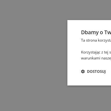
Częstochowa
(
1
)
Elbląg
(
1
)
Dbamy o Tw
Gdańsk
(
131
)
Ta strona korzys
Gdynia
(
4
)
Korzystając z tej
warunkami naszej
Gliwice
(
2
)
DOSTOSUJ
Głogów
(
1
)
Gniezno
(
2
)
Gorzów Wielkopolski
(
1
)