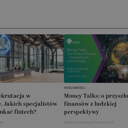
Ar
AT
N
B
Cu
A
WIADOMOŚCI
A
ekrutacja w
Money Talks: o przyszło
. Jakich specjalistów
finansów z ludzkiej
In
ukać fintech?
perspektywy
W
ka
Redakcja KarierawFinansach.pl