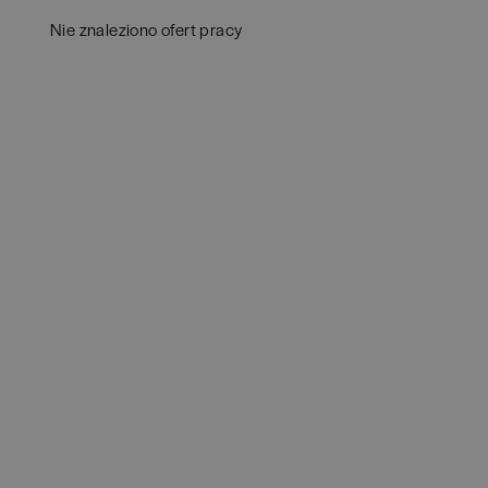
Aud
Białogard
(
1
)
Nie znaleziono ofert pracy
Ba
Białystok
(
4
)
Hum
Bielsko-Biała
(
1
)
IT
(
POKAŻ OFE
Bochnia
(
1
)
Kon
Brodnica
(
1
)
Ksi
Brzeg
(
1
)
Pod
Brzesko
(
1
)
Ube
Brzozów
(
1
)
Zar
Bydgoszcz
(
1
)