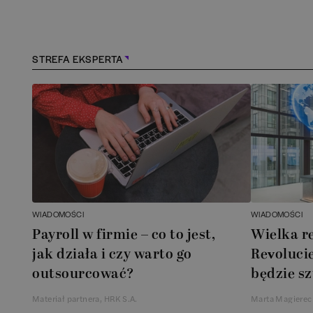
Konstancin-Jeziorna
(
1
)
Kościerzyna
(
1
)
STREFA EKSPERTA
Kraków
(
166
)
Lębork
(
1
)
Legionowo
(
1
)
Legnica
(
1
)
WIADOMOŚCI
WIADOMOŚCI
Payroll w firmie – co to jest,
Wielka r
Łódź
(
85
)
jak działa i czy warto go
Revolucie
outsourcować?
będzie sz
Łomianki
(
2
)
Materiał partnera, HRK S.A.
Marta Magierec