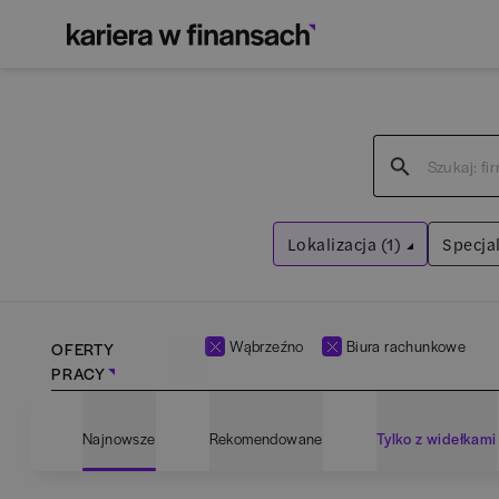
Lokalizacja (1)
Specjal
Wąbrzeźno
Wyczyść filtry
Wąbrzeźno
Biura rachunkowe
OFERTY
PRACY
Adm
Najnowsze
Rekomendowane
Tylko z widełkami
Ana
Bartoszyce
(
1
)