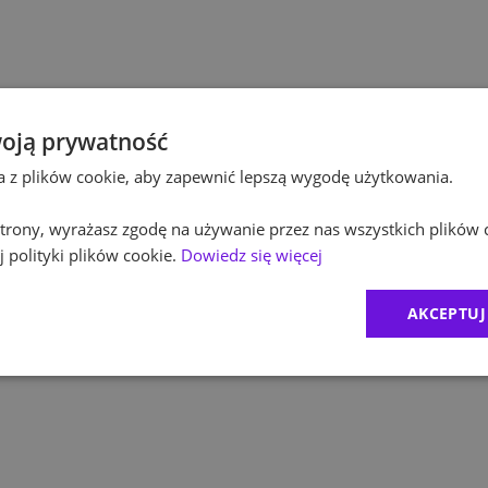
Po
Budownictwo
Po
Inżynieria
Eq
Kultura / Media
oją prywatność
ta z plików cookie, aby zapewnić lepszą wygodę użytkowania.
R
Edukacja
 strony, wyrażasz zgodę na używanie przez nas wszystkich plików 
Zu
 polityki plików cookie.
Dowiedz się więcej
M
AKCEPTUJ
C
Ex
B