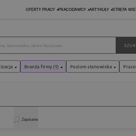
OFERTY PRACY
PRACODAWCY
ARTYKUŁY
STREFA WI
SZUK
izacja
Branża firmy (1)
Poziom stanowiska
Prac
Biura rachunkowe
Asystent
(
31
)
Wyczyść filtry
Praktykant / stażysta
(
33
)
inistracja
(
20
)
EY
Audyt / Konsulting
Specjalista
(
715
)
Zapisane
liza
(
114
)
P
Bankowość
Kierownik/Manager
(
247
)