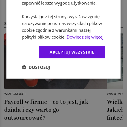
zapewnić lepszą wygodę użytkowania.
Korzystając z tej strony, wyrażasz zgodę
na używanie przez nas wszystkich plików
STREFA EKSPERTA
cookie zgodnie z warunkami naszej
polityki plików cookie.
Dowiedz się więcej
AKCEPTUJ WSZYSTKIE
DOSTOSUJ
WIADOMOŚCI
WIADOMOŚC
Payroll w firmie – co to jest, jak
Wielka 
działa i czy warto go
Jakich 
outsourcować?
fintech