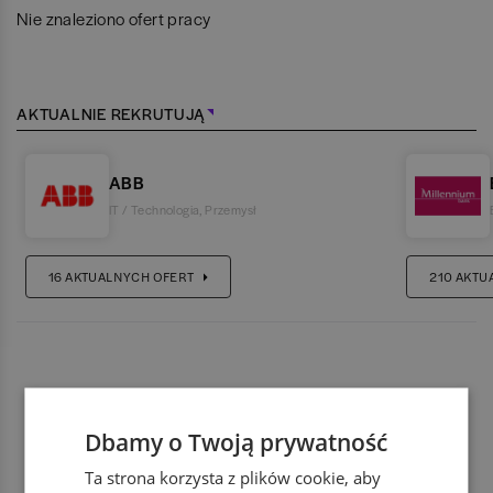
Nie znaleziono ofert pracy
AKTUALNIE REKRUTUJĄ
ABB
IT / Technologia
,
Przemysł
16
AKTUALNYCH OFERT
210
AKTU
Dbamy o Twoją prywatność
Ta strona korzysta z plików cookie, aby