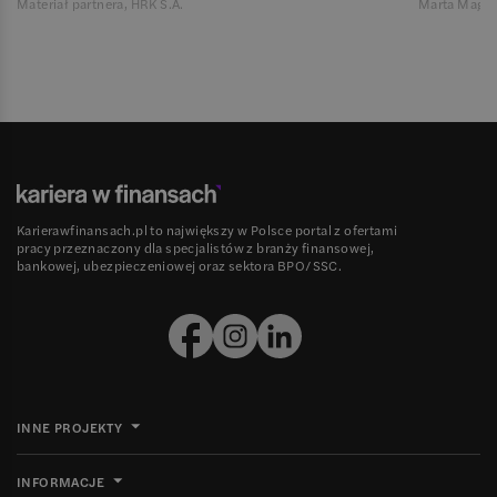
Materiał partnera, HRK S.A.
Marta Magie
Karierawfinansach.pl to największy w Polsce portal z ofertami
pracy przeznaczony dla specjalistów z branży finansowej,
bankowej, ubezpieczeniowej oraz sektora BPO/SSC.
INNE PROJEKTY
INFORMACJE