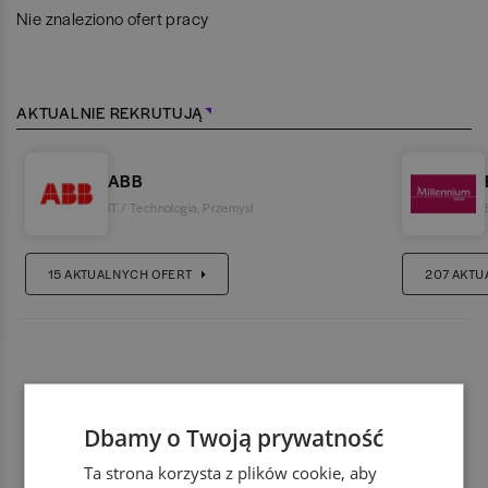
Nie znaleziono ofert pracy
AKTUALNIE REKRUTUJĄ
ABB
IT / Technologia
,
Przemysł
15
AKTUALNYCH OFERT
207
AKTU
Dbamy o Twoją prywatność
Ta strona korzysta z plików cookie, aby