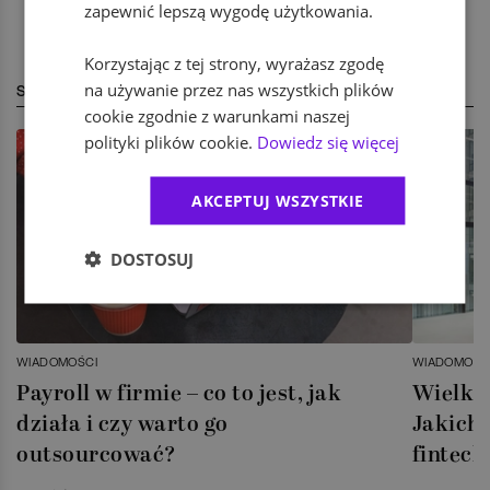
zapewnić lepszą wygodę użytkowania.
Korzystając z tej strony, wyrażasz zgodę
na używanie przez nas wszystkich plików
STREFA EKSPERTA
cookie zgodnie z warunkami naszej
polityki plików cookie.
Dowiedz się więcej
AKCEPTUJ WSZYSTKIE
DOSTOSUJ
WIADOMOŚCI
WIADOMOŚC
Payroll w firmie – co to jest, jak
Wielka 
działa i czy warto go
Jakich 
outsourcować?
fintech