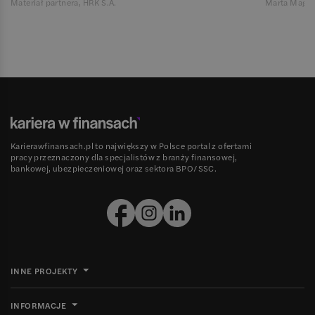
Materiał partnera, HRK S.A.
Marta Magie
Karierawfinansach.pl to największy w Polsce portal z ofertami
pracy przeznaczony dla specjalistów z branży finansowej,
bankowej, ubezpieczeniowej oraz sektora BPO/SSC.
INNE PROJEKTY
INFORMACJE