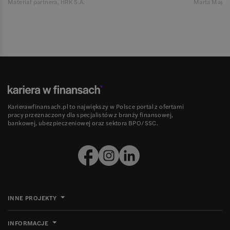
Materiał partnera, HRK S.A.
Marta Magie
Karierawfinansach.pl to największy w Polsce portal z ofertami
pracy przeznaczony dla specjalistów z branży finansowej,
bankowej, ubezpieczeniowej oraz sektora BPO/SSC.
INNE PROJEKTY
INFORMACJE