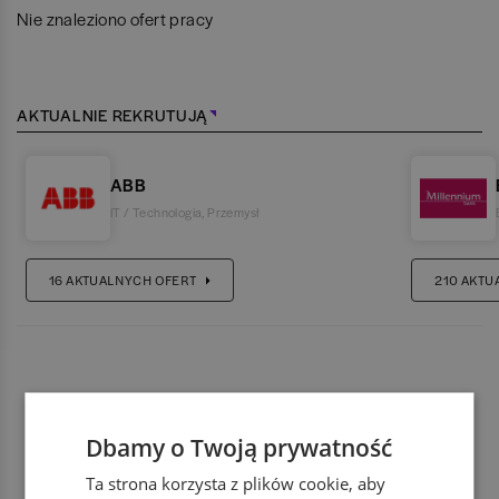
Nie znaleziono ofert pracy
AKTUALNIE REKRUTUJĄ
ABB
IT / Technologia
,
Przemysł
16
AKTUALNYCH OFERT
210
AKTU
Dbamy o Twoją prywatność
Ta strona korzysta z plików cookie, aby