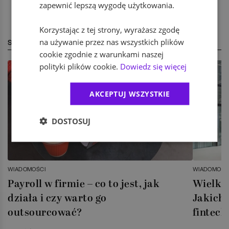
zapewnić lepszą wygodę użytkowania.
Korzystając z tej strony, wyrażasz zgodę
na używanie przez nas wszystkich plików
STREFA EKSPERTA
cookie zgodnie z warunkami naszej
polityki plików cookie.
Dowiedz się więcej
AKCEPTUJ WSZYSTKIE
DOSTOSUJ
WIADOMOŚCI
WIADOMOŚC
Payroll w firmie – co to jest, jak
Wielka 
działa i czy warto go
Jakich 
outsourcować?
fintech