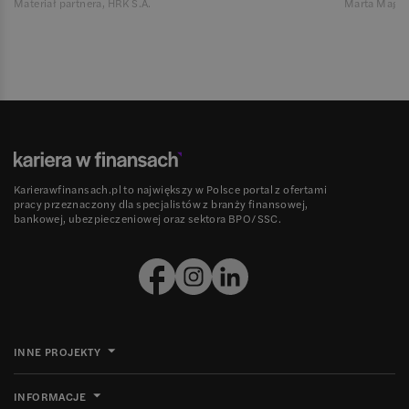
Materiał partnera, HRK S.A.
Marta Magie
Karierawfinansach.pl to największy w Polsce portal z ofertami
pracy przeznaczony dla specjalistów z branży finansowej,
bankowej, ubezpieczeniowej oraz sektora BPO/SSC.
INNE PROJEKTY
INFORMACJE