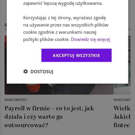
zapewnić lepszą wygodę użytkowania.
Korzystając z tej strony, wyrażasz zgodę
na używanie przez nas wszystkich plików
STREFA EKSPERTA
cookie zgodnie z warunkami naszej
polityki plików cookie.
Dowiedz się więcej
AKCEPTUJ WSZYSTKIE
DOSTOSUJ
WIADOMOŚCI
WIADOMOŚC
Payroll w firmie – co to jest, jak
Wielka 
działa i czy warto go
Jakich 
outsourcować?
fintech