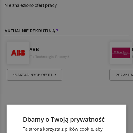
Nie znaleziono ofert pracy
AKTUALNIE REKRUTUJĄ
ABB
IT / Technologia
,
Przemysł
15
AKTUALNYCH OFERT
207
AKTU
Dbamy o Twoją prywatność
Ta strona korzysta z plików cookie, aby