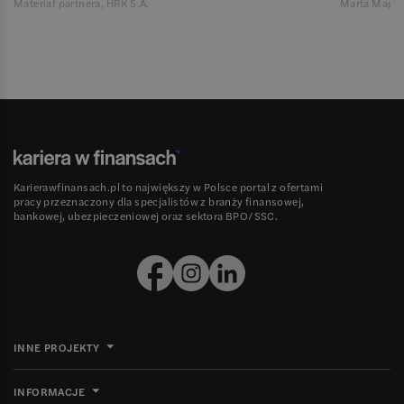
Materiał partnera, HRK S.A.
Marta Magie
Karierawfinansach.pl to największy w Polsce portal z ofertami
pracy przeznaczony dla specjalistów z branży finansowej,
bankowej, ubezpieczeniowej oraz sektora BPO/SSC.
INNE PROJEKTY
INFORMACJE