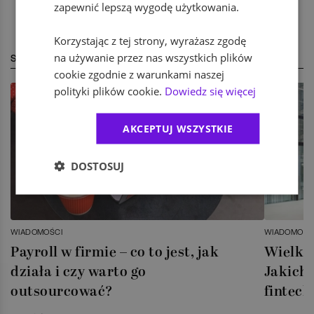
zapewnić lepszą wygodę użytkowania.
Korzystając z tej strony, wyrażasz zgodę
na używanie przez nas wszystkich plików
STREFA EKSPERTA
cookie zgodnie z warunkami naszej
polityki plików cookie.
Dowiedz się więcej
AKCEPTUJ WSZYSTKIE
DOSTOSUJ
WIADOMOŚCI
WIADOMOŚC
Payroll w firmie – co to jest, jak
Wielka 
działa i czy warto go
Jakich 
outsourcować?
fintech