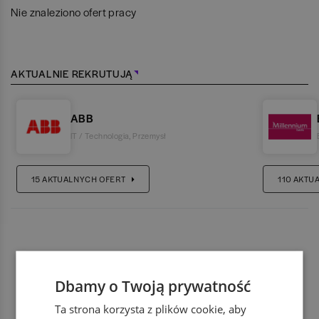
Nie znaleziono ofert pracy
AKTUALNIE REKRUTUJĄ
ABB
IT / Technologia
,
Przemysł
15
AKTUALNYCH OFERT
110
AKTU
Dbamy o Twoją prywatność
Ta strona korzysta z plików cookie, aby