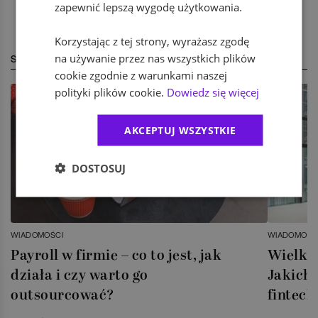
zapewnić lepszą wygodę użytkowania.
Korzystając z tej strony, wyrażasz zgodę
na używanie przez nas wszystkich plików
STREFA EKSPERTA
cookie zgodnie z warunkami naszej
polityki plików cookie.
Dowiedz się więcej
AKCEPTUJ WSZYSTKIE
DOSTOSUJ
WIADOMOŚCI
WIADOMOŚC
Payroll w firmie – co to jest, jak
Wielka 
działa i czy warto go
Jakich 
outsourcować?
fintech