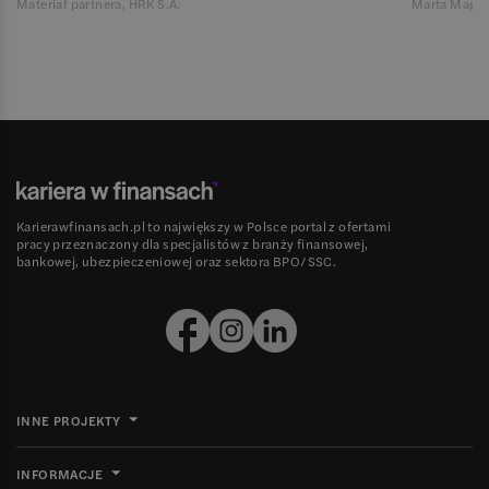
Materiał partnera, HRK S.A.
Marta Magie
Karierawfinansach.pl to największy w Polsce portal z ofertami
pracy przeznaczony dla specjalistów z branży finansowej,
bankowej, ubezpieczeniowej oraz sektora BPO/SSC.
INNE PROJEKTY
INFORMACJE