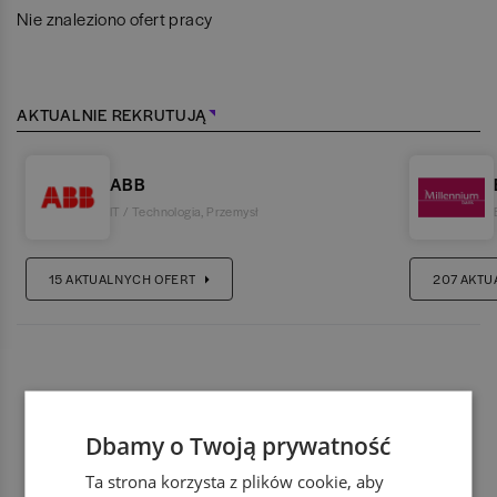
Nie znaleziono ofert pracy
AKTUALNIE REKRUTUJĄ
ABB
IT / Technologia
,
Przemysł
15
AKTUALNYCH OFERT
207
AKTU
Dbamy o Twoją prywatność
Ta strona korzysta z plików cookie, aby