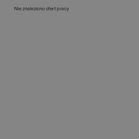
Białystok
(
4
)
Audy
Nie znaleziono ofert pracy
Bielsko-Biała
(
1
)
Bank
Bochnia
(
1
)
Huma
Brodnica
(
1
)
IT
(
3
POKAŻ 
Brzeg
(
1
)
Konsu
Brzesko
(
1
)
Księ
Brzozów
(
1
)
Podat
Bydgoszcz
(
2
)
Ubez
Cała Polska
(
2
)
Zarzą