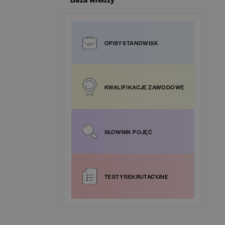
Google Analytics
(
1
)
Specjalista ds. Kadr i Płac / HR and Payroll
SIL Poland
(
0
)
Specialist
(
1
)
Google Cloud Platform
(
3
)
OPISY STANOWISK
 Materials Polska
(
0
)
Specjalista ds. Logistyki / Logistics Specialist
(
1
)
HotJar
(
1
)
magran
(
0
)
Specjalista ds. Obsługi Klienta / Customer
HTML
(
2
)
KWALIFIKACJE ZAWODOWE
Service Specialist
(
47
)
rt-HR
(
0
)
HTML5
(
2
)
Specjalista ds. Podatków / Tax Specialist
(
4
)
rtney Grupa Oney S.A.
(
0
)
SŁOWNIK POJĘĆ
IT Cloud
(
3
)
Specjalista ds. Sprzedaży / Sales Specialist
(
8
)
ck Business Solutions Europe
(
0
)
ITIL
(
1
)
Specjalista ds. Treasury / Treasury Specialist
(
1
)
TESTY REKRUTACYJNE
foss Global Shared Services
(
0
)
Java
(
3
)
Tester oprogramowania
(
1
)
ia Saturn Holding Polska
(
0
)
Javascript
(
2
)