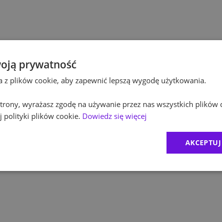
Pol
Budownictwo
Pol
Inżynieria
Equ
Kultura / Media
oją prywatność
ta z plików cookie, aby zapewnić lepszą wygodę użytkowania.
RO
Edukacja
 strony, wyrażasz zgodę na używanie przez nas wszystkich plików 
1
)
Zur
 polityki plików cookie.
Dowiedz się więcej
2
)
MD
AKCEPTUJ
CR
Exc
BDO