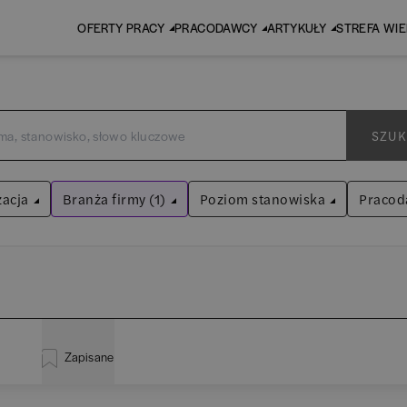
OFERTY PRACY
PRACODAWCY
ARTYKUŁY
STREFA WI
SZUK
zacja
Branża firmy (1)
Poziom stanowiska
Pracod
Kultura / Media
Asystent
(
38
)
Wyczyść filtry
Praktykant / stażysta
(
34
)
istracja
(
21
)
EY 
Audyt / Konsulting
Specjalista
(
726
)
Zapisane
za
(
117
)
Pw
Bankowość
Kierownik/Manager
(
251
)