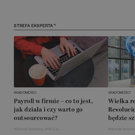
Kraśnik
(
1
)
Lębork
(
2
)
STREFA EKSPERTA
Legionowo
(
1
)
Legnica
(
1
)
Leszno
(
1
)
Łódź
(
87
)
WIADOMOŚCI
WIADOMOŚCI
Łomianki
(
2
)
Payroll w firmie – co to jest,
Wielka r
jak działa i czy warto go
Revolucie
Lublin
(
40
)
outsourcować?
będzie sz
Materiał partnera, HRK S.A.
Marta Magierec
Mielec
(
2
)