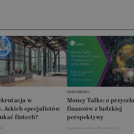
Arc
ATA
No
Boo
Cub
AXA
WIADOMOŚCI
Akz
ekrutacja w
Money Talks: o przyszło
. Jakich specjalistów
finansów z ludzkiej
Ins
ukać fintech?
perspektywy
Wsp
ka
Redakcja KarierawFinansach.pl