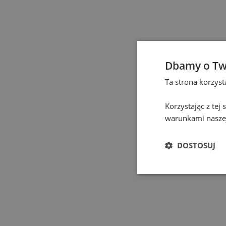
Gdańsk
(
133
)
Gdynia
(
4
)
Gliwice
(
2
)
Dbamy o Tw
Ta strona korzys
Gniezno
(
2
)
Korzystając z tej
Gorzów Wielkopolski
(
warunkami naszej
Grodzisk Mazowiecki
(
DOSTOSUJ
Hel
(
1
)
Jastrzębie-Zdrój
(
1
)
Jelenia Góra
(
1
)