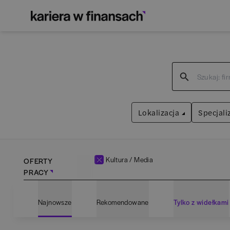
Lokalizacja
Specjali
Kultura / Media
OFERTY
PRACY
Bartoszyce
(
1
)
Admin
Najnowsze
Rekomendowane
Tylko z widełkami
Białogard
(
1
)
Anali