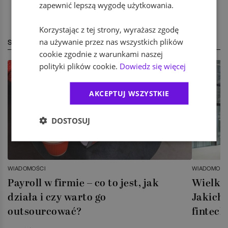
zapewnić lepszą wygodę użytkowania.
Korzystając z tej strony, wyrażasz zgodę
na używanie przez nas wszystkich plików
STREFA EKSPERTA
cookie zgodnie z warunkami naszej
polityki plików cookie.
Dowiedz się więcej
AKCEPTUJ WSZYSTKIE
DOSTOSUJ
WIADOMOŚCI
WIADOMOŚC
Payroll w firmie – co to jest, jak
Wielka 
działa i czy warto go
Jakich 
outsourcować?
fintech