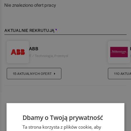
Nie znaleziono ofert pracy
AKTUALNIE REKRUTUJĄ
ABB
IT / Technologia
,
Przemysł
15
AKTUALNYCH OFERT
110
AKTU
Dbamy o Twoją prywatność
Ta strona korzysta z plików cookie, aby