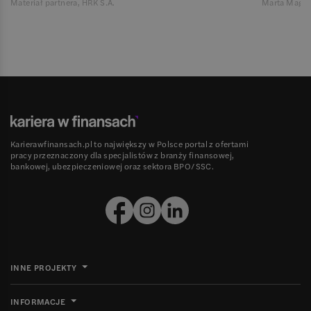
Materiał partnera, HRK S.A.
Marta Magie
Karierawfinansach.pl to największy w Polsce portal z ofertami
pracy przeznaczony dla specjalistów z branży finansowej,
bankowej, ubezpieczeniowej oraz sektora BPO/SSC.
INNE PROJEKTY
INFORMACJE