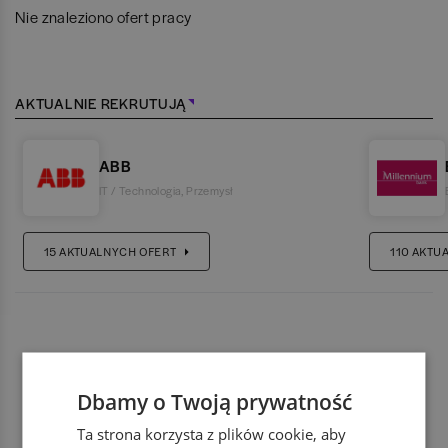
Nie znaleziono ofert pracy
AKTUALNIE REKRUTUJĄ
ABB
IT / Technologia
,
Przemysł
15
AKTUALNYCH OFERT
110
AKTU
Dbamy o Twoją prywatność
Ta strona korzysta z plików cookie, aby