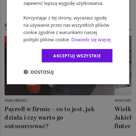
zapewnić lepszą wygodę użytkowania.
Korzystając z tej strony, wyrażasz zgodę
na używanie przez nas wszystkich plików
STREFA EKSPERTA
cookie zgodnie z warunkami naszej
polityki plików cookie.
Dowiedz się więcej
AKCEPTUJ WSZYSTKIE
DOSTOSUJ
WIADOMOŚCI
WIADOMOŚC
Payroll w firmie – co to jest, jak
Wielka 
działa i czy warto go
Jakich 
outsourcować?
fintech