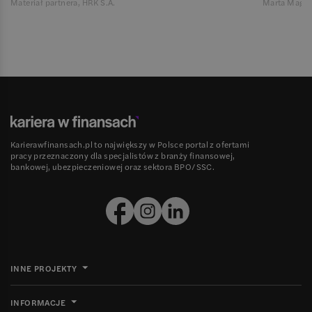
Materiał partnera, HRK S.A.
Marta Magie
Karierawfinansach.pl to największy w Polsce portal z ofertami
pracy przeznaczony dla specjalistów z branży finansowej,
bankowej, ubezpieczeniowej oraz sektora BPO/SSC.
INNE PROJEKTY
INFORMACJE