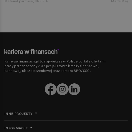
Materiał partnera, HRK S.A.
Marta Magie
Karierawfinansach.pl to największy w Polsce portal z ofertami
pracy przeznaczony dla specjalistów z branży finansowej,
bankowej, ubezpieczeniowej oraz sektora BPO/SSC.
INNE PROJEKTY
INFORMACJE