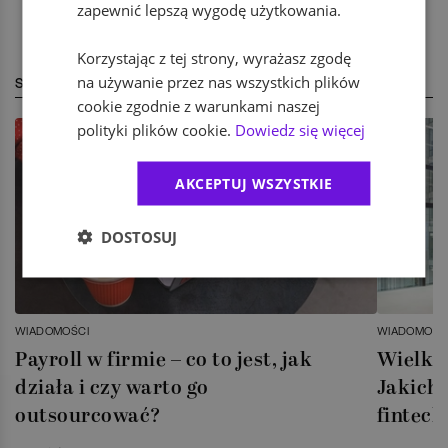
zapewnić lepszą wygodę użytkowania.
Korzystając z tej strony, wyrażasz zgodę
na używanie przez nas wszystkich plików
STREFA EKSPERTA
cookie zgodnie z warunkami naszej
polityki plików cookie.
Dowiedz się więcej
AKCEPTUJ WSZYSTKIE
DOSTOSUJ
WIADOMOŚCI
WIADOMOŚC
Payroll w firmie – co to jest, jak
Wielka 
działa i czy warto go
Jakich 
outsourcować?
fintech