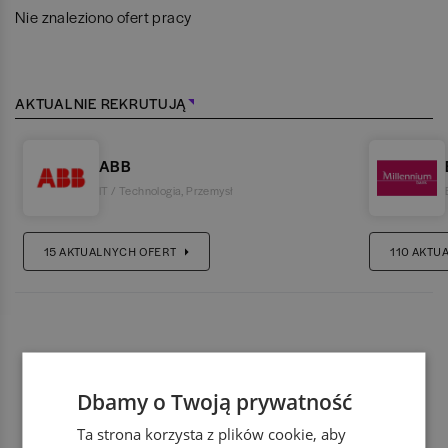
Nie znaleziono ofert pracy
AKTUALNIE REKRUTUJĄ
ABB
IT / Technologia
,
Przemysł
15
AKTUALNYCH OFERT
110
AKTU
Dbamy o Twoją prywatność
Ta strona korzysta z plików cookie, aby