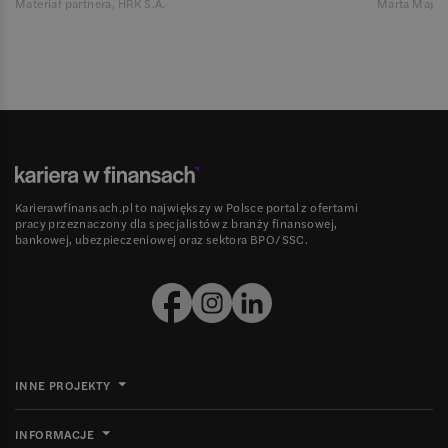
Materiał partnera, HRK S.A.
Marta Magie
Karierawfinansach.pl to największy w Polsce portal z ofertami
pracy przeznaczony dla specjalistów z branży finansowej,
bankowej, ubezpieczeniowej oraz sektora BPO/SSC.
INNE PROJEKTY
INFORMACJE