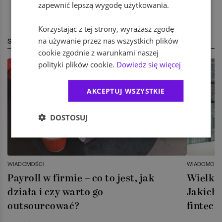
zapewnić lepszą wygodę użytkowania.
Korzystając z tej strony, wyrażasz zgodę
na używanie przez nas wszystkich plików
STREFA EKSPERTA
cookie zgodnie z warunkami naszej
polityki plików cookie.
Dowiedz się więcej
AKCEPTUJ WSZYSTKIE
DOSTOSUJ
WIADOMOŚCI
WIADOMOŚC
Payroll w firmie – co to jest, jak
Wielka 
działa i czy warto go
Jakich 
outsourcować?
fintech