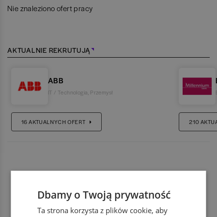
Nie znaleziono ofert pracy
AKTUALNIE REKRUTUJĄ
ABB
IT / Technologia
,
Przemysł
16
AKTUALNYCH OFERT
210
AKTU
Dbamy o Twoją prywatność
Ta strona korzysta z plików cookie, aby