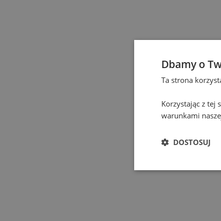
Elbląg
(
1
)
Gdańsk
(
130
)
Gdynia
(
4
)
Dbamy o Tw
Ta strona korzys
Gliwice
(
2
)
Korzystając z tej
Głogów
(
1
)
warunkami naszej
Gniezno
(
2
)
DOSTOSUJ
Gorzów Wielkopolski
(
Grodzisk Mazowiecki
(
Hel
(
1
)