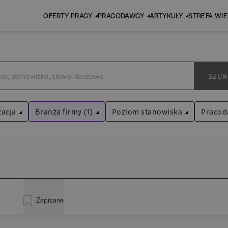
OFERTY PRACY
PRACODAWCY
ARTYKUŁY
STREFA WI
SZUK
zacja
Branża firmy (1)
Poziom stanowiska
Pracod
Biura rachunkowe
Asystent
(
31
)
Wyczyść filtry
Praktykant / stażysta
(
33
)
istracja
(
20
)
EY 
Audyt / Konsulting
Specjalista
(
713
)
Zapisane
za
(
114
)
Pw
Bankowość
Kierownik/Manager
(
247
)