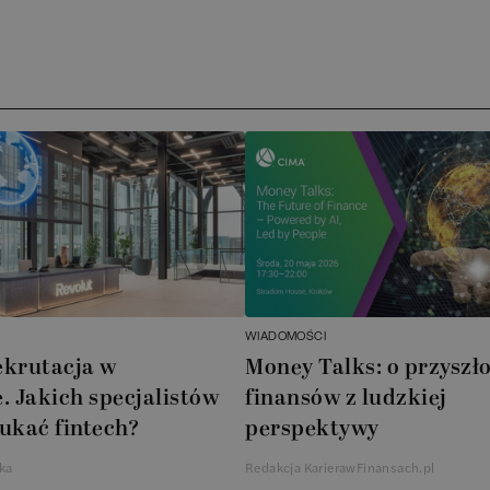
Arc
ATA
No
Boo
Cub
AXA
WIADOMOŚCI
Akz
ekrutacja w
Money Talks: o przyszło
. Jakich specjalistów
finansów z ludzkiej
Ins
ukać fintech?
perspektywy
Wsp
ka
Redakcja KarierawFinansach.pl