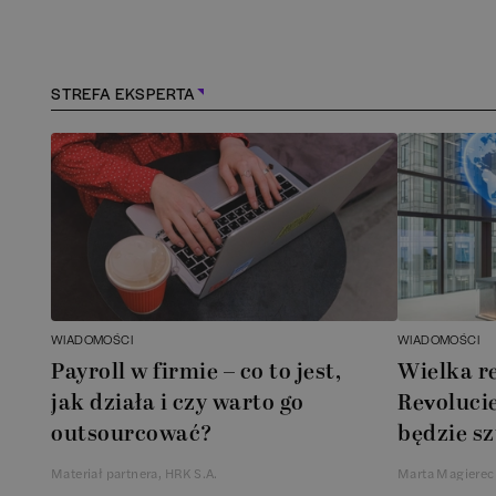
Kościerzyna
(
1
)
Kraków
(
164
)
STREFA EKSPERTA
Lębork
(
1
)
Legionowo
(
1
)
Legnica
(
1
)
Łódź
(
85
)
WIADOMOŚCI
WIADOMOŚCI
Łomianki
(
2
)
Payroll w firmie – co to jest,
Wielka r
jak działa i czy warto go
Revolucie
Lublin
(
39
)
outsourcować?
będzie sz
Materiał partnera, HRK S.A.
Marta Magierec
Mielec
(
2
)