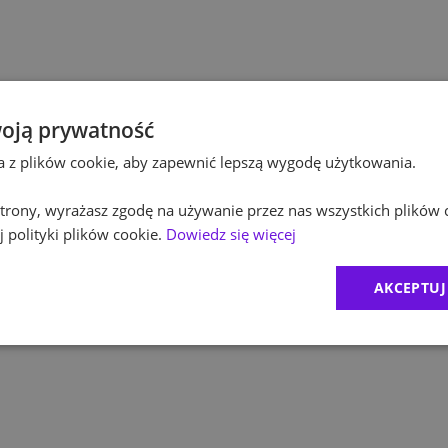
Pol
Budownictwo
Pol
Inżynieria
Equ
Kultura / Media
oją prywatność
ta z plików cookie, aby zapewnić lepszą wygodę użytkowania.
RO
Edukacja
 strony, wyrażasz zgodę na używanie przez nas wszystkich plików 
Zur
 polityki plików cookie.
Dowiedz się więcej
MD
AKCEPTUJ
1
)
CR
2
)
Exc
BDO