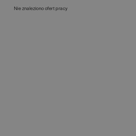
Białystok
(
4
)
Audy
Nie znaleziono ofert pracy
Bielsko-Biała
(
1
)
Bank
Bochnia
(
1
)
Huma
Brodnica
(
1
)
IT
(
3
POKAŻ 
Brzeg
(
1
)
Konsu
Brzesko
(
1
)
Księ
Brzozów
(
1
)
Podat
Bydgoszcz
(
1
)
Ubez
Cała Polska
(
2
)
Zarzą