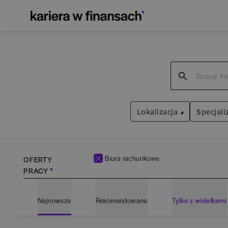
Lokalizacja
Specjali
Biura rachunkowe
OFERTY
PRACY
Bartoszyce
(
1
)
Admin
Najnowsze
Rekomendowane
Tylko z widełkami
Białogard
(
1
)
Anali