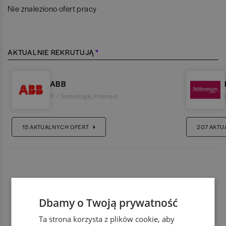
Nie znaleziono ofert pracy
AKTUALNIE REKRUTUJĄ
ABB
IT / Technologia
,
Przemysł
15
AKTUALNYCH OFERT
207
AKTU
Dbamy o Twoją prywatność
Ta strona korzysta z plików cookie, aby