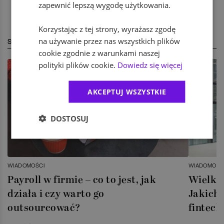
zapewnić lepszą wygodę użytkowania.
Korzystając z tej strony, wyrażasz zgodę
na używanie przez nas wszystkich plików
STREFA EKSPERTA
cookie zgodnie z warunkami naszej
polityki plików cookie.
Dowiedz się więcej
AKCEPTUJ WSZYSTKIE
DOSTOSUJ
WIADOMOŚCI
WIADOMOŚC
Payroll w firmie – co to jest, jak
Wielka 
działa i czy warto go
Jakich 
outsourcować?
fintech