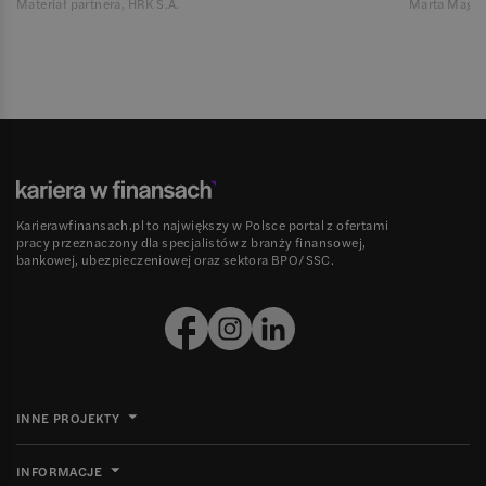
Materiał partnera, HRK S.A.
Marta Magie
Karierawfinansach.pl to największy w Polsce portal z ofertami
pracy przeznaczony dla specjalistów z branży finansowej,
bankowej, ubezpieczeniowej oraz sektora BPO/SSC.
INNE PROJEKTY
INFORMACJE