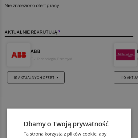
Nie znaleziono ofert pracy
AKTUALNIE REKRUTUJĄ
ABB
IT / Technologia
,
Przemysł
15
AKTUALNYCH OFERT
110
AKTU
Dbamy o Twoją prywatność
Ta strona korzysta z plików cookie, aby