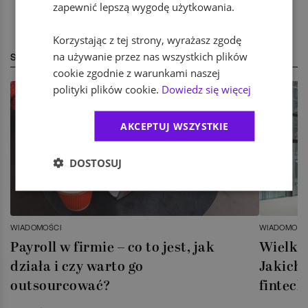
zapewnić lepszą wygodę użytkowania.
Korzystając z tej strony, wyrażasz zgodę
na używanie przez nas wszystkich plików
STREFA EKSPERTA
cookie zgodnie z warunkami naszej
polityki plików cookie.
Dowiedz się więcej
AKCEPTUJ WSZYSTKIE
DOSTOSUJ
WIADOMOŚCI
WIADOMOŚC
Payroll w firmie – co to jest, jak
Wielka 
działa i czy warto go
Jakich 
outsourcować?
fintech