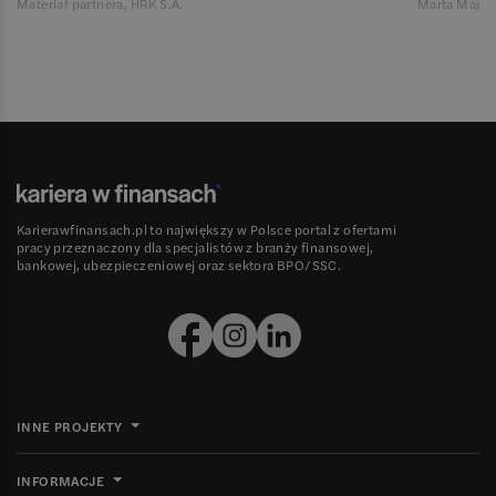
Materiał partnera, HRK S.A.
Marta Magie
Karierawfinansach.pl to największy w Polsce portal z ofertami
pracy przeznaczony dla specjalistów z branży finansowej,
bankowej, ubezpieczeniowej oraz sektora BPO/SSC.
INNE PROJEKTY
INFORMACJE