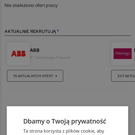
Nie znaleziono ofert pracy
AKTUALNIE REKRUTUJĄ
ABB
IT / Technologia
,
Przemysł
15
AKTUALNYCH OFERT
207
AKTU
Dbamy o Twoją prywatność
Ta strona korzysta z plików cookie, aby