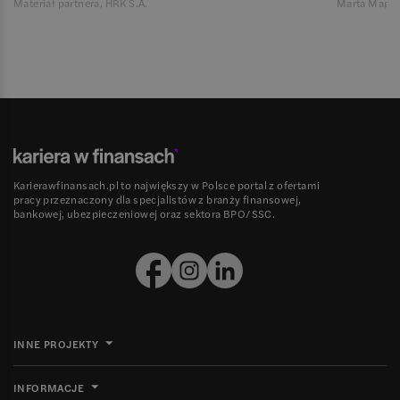
Materiał partnera, HRK S.A.
Marta Magie
Karierawfinansach.pl to największy w Polsce portal z ofertami
pracy przeznaczony dla specjalistów z branży finansowej,
bankowej, ubezpieczeniowej oraz sektora BPO/SSC.
INNE PROJEKTY
INFORMACJE