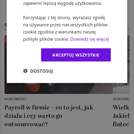
zapewnić lepszą wygodę użytkowania.
Korzystając z tej strony, wyrażasz zgodę
na używanie przez nas wszystkich plików
STREFA EKSPERTA
cookie zgodnie z warunkami naszej
polityki plików cookie.
Dowiedz się więcej
AKCEPTUJ WSZYSTKIE
DOSTOSUJ
WIADOMOŚCI
WIADOMOŚC
Payroll w firmie – co to jest, jak
Wielka 
działa i czy warto go
Jakich 
outsourcować?
fintech