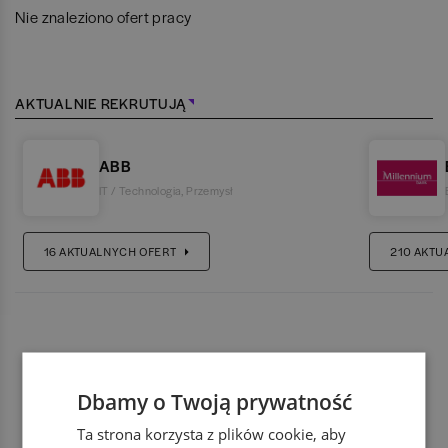
Nie znaleziono ofert pracy
AKTUALNIE REKRUTUJĄ
ABB
IT / Technologia
,
Przemysł
16
AKTUALNYCH OFERT
210
AKTU
Dbamy o Twoją prywatność
Ta strona korzysta z plików cookie, aby