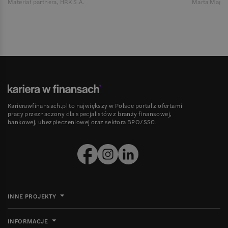
Materiał partnera, HRK S.A.
Marta Magie
Karierawfinansach.pl to największy w Polsce portal z ofertami
pracy przeznaczony dla specjalistów z branży finansowej,
bankowej, ubezpieczeniowej oraz sektora BPO/SSC.
INNE PROJEKTY
INFORMACJE