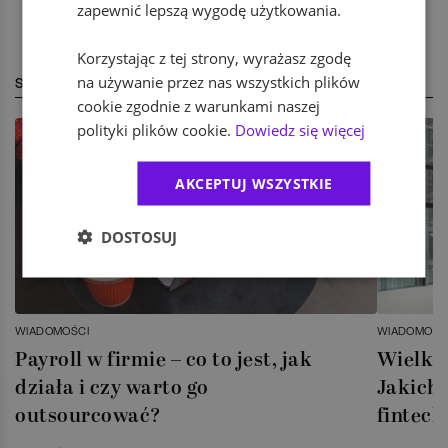
zapewnić lepszą wygodę użytkowania.
Korzystając z tej strony, wyrażasz zgodę
na używanie przez nas wszystkich plików
STREFA EKSPERTA
cookie zgodnie z warunkami naszej
polityki plików cookie.
Dowiedz się więcej
AKCEPTUJ WSZYSTKIE
DOSTOSUJ
WIADOMOŚCI
WIADOMOŚC
Payroll w firmie – co to jest, jak
Wielka 
działa i czy warto go
Jakich 
outsourcować?
fintech