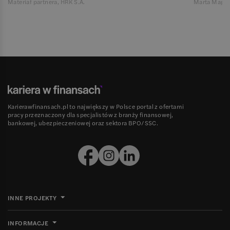
Materiał partnera, HRK S.A.
Marta Magie
Karierawfinansach.pl to największy w Polsce portal z ofertami
pracy przeznaczony dla specjalistów z branży finansowej,
bankowej, ubezpieczeniowej oraz sektora BPO/SSC.
INNE PROJEKTY
INFORMACJE