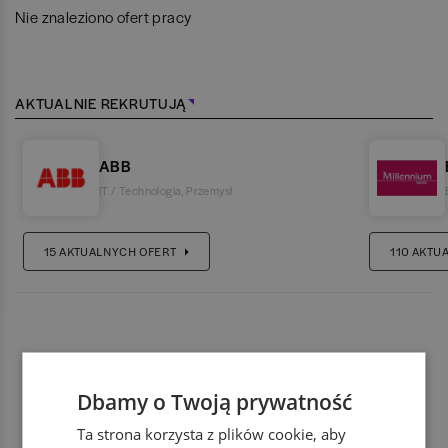
Nie znaleziono ofert pracy
AKTUALNIE REKRUTUJĄ
ABB
IT / Technologia
,
Przemysł
15
AKTUALNYCH OFERT
110
AKTU
Dbamy o Twoją prywatność
Ta strona korzysta z plików cookie, aby