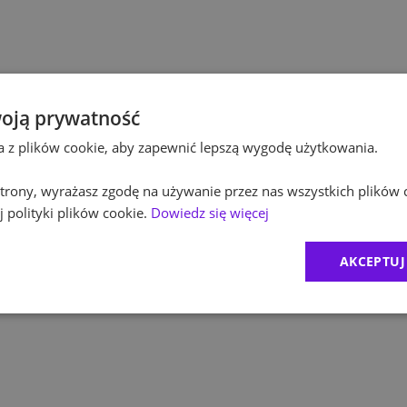
Pol
Budownictwo
Pol
Inżynieria
Equ
Kultura / Media
oją prywatność
ta z plików cookie, aby zapewnić lepszą wygodę użytkowania.
RO
Edukacja
 strony, wyrażasz zgodę na używanie przez nas wszystkich plików 
Zur
 polityki plików cookie.
Dowiedz się więcej
MD
AKCEPTUJ
1
)
CR
2
)
Exc
BDO