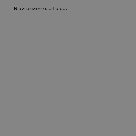
Białystok
(
4
)
Audy
Nie znaleziono ofert pracy
Bielsko-Biała
(
1
)
Bank
Bochnia
(
1
)
Huma
Brodnica
(
1
)
IT
(
3
POKAŻ 
Brzeg
(
1
)
Konsu
Brzesko
(
1
)
Księ
Brzozów
(
1
)
Podat
Bydgoszcz
(
1
)
Ubez
Cała Polska
(
2
)
Zarzą