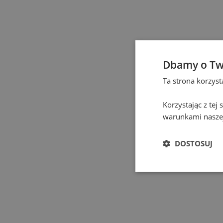
Elbląg
(
1
)
Gdańsk
(
131
)
Gdynia
(
4
)
Dbamy o Tw
Ta strona korzys
Gliwice
(
2
)
Korzystając z tej
Głogów
(
1
)
warunkami naszej
Gniezno
(
2
)
DOSTOSUJ
Gorzów Wielkopolski
(
Grodzisk Mazowiecki
(
Hel
(
1
)