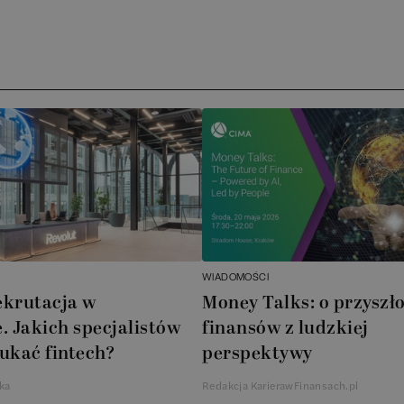
Arc
ATA
No
Boo
Cub
AXA
WIADOMOŚCI
Akz
ekrutacja w
Money Talks: o przyszło
. Jakich specjalistów
finansów z ludzkiej
Ins
ukać fintech?
perspektywy
Wsp
ka
Redakcja KarierawFinansach.pl