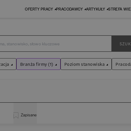
OFERTY PRACY
PRACODAWCY
ARTYKUŁY
STREFA WI
SZUK
zacja
Branża firmy (1)
Poziom stanowiska
Pracod
IT / Technologia
Asystent
(
31
)
Wyczyść filtry
Praktykant / stażysta
(
33
)
istracja
(
20
)
EY 
Audyt / Konsulting
Specjalista
(
713
)
Zapisane
za
(
114
)
Pw
Bankowość
Kierownik/Manager
(
247
)