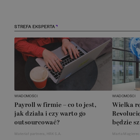
Kościerzyna
(
1
)
Kraków
(
165
)
STREFA EKSPERTA
Lębork
(
1
)
Legionowo
(
1
)
Legnica
(
1
)
Łódź
(
85
)
WIADOMOŚCI
WIADOMOŚCI
Łomianki
(
2
)
Payroll w firmie – co to jest,
Wielka r
jak działa i czy warto go
Revolucie
Lublin
(
39
)
outsourcować?
będzie sz
Materiał partnera, HRK S.A.
Marta Magierec
Mielec
(
2
)