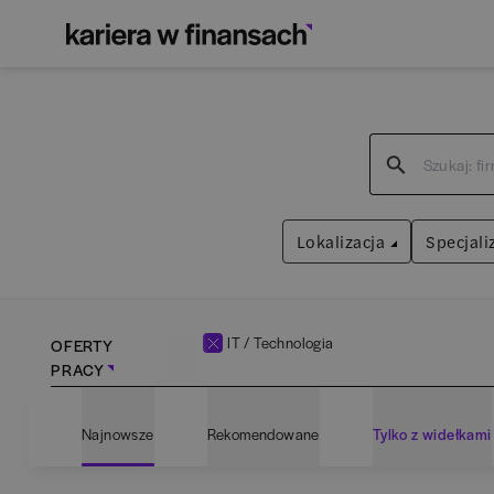
Lokalizacja
Specjali
IT / Technologia
OFERTY
PRACY
Bartoszyce
(
1
)
Admin
Najnowsze
Rekomendowane
Tylko z widełkami
Białogard
(
1
)
Anali