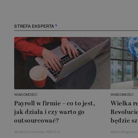
Kościerzyna
(
1
)
Kraków
(
163
)
STREFA EKSPERTA
Lębork
(
1
)
Legionowo
(
1
)
Legnica
(
1
)
Łódź
(
84
)
WIADOMOŚCI
WIADOMOŚCI
Łomianki
(
2
)
Payroll w firmie – co to jest,
Wielka r
jak działa i czy warto go
Revolucie
Lublin
(
38
)
outsourcować?
będzie sz
Materiał partnera, HRK S.A.
Marta Magierec
Mielec
(
2
)