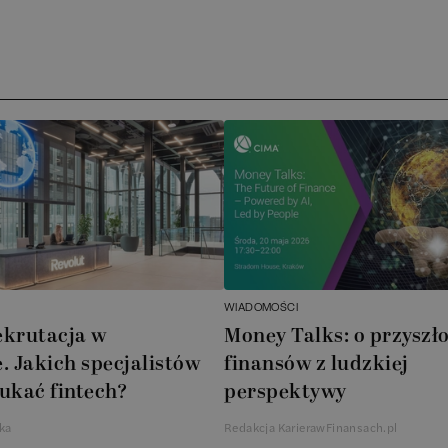
Arc
ATA
No
Boo
Cub
AXA
WIADOMOŚCI
Akz
ekrutacja w
Money Talks: o przyszło
. Jakich specjalistów
finansów z ludzkiej
Ins
ukać fintech?
perspektywy
Wsp
ka
Redakcja KarierawFinansach.pl