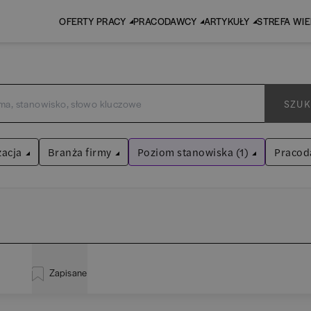
OFERTY PRACY
PRACODAWCY
ARTYKUŁY
STREFA WI
SZUK
zacja
Branża firmy
Poziom stanowiska (1)
Pracod
Specjalista
Audyt / Konsulting
Wyczyść filtry
Bankowość
istracja
(
20
)
EY 
Asystent
(
31
)
BPO / SSC
Zapisane
za
(
114
)
Pw
Praktykant / stażysta
(
33
)
Human Resources / Rekrutacja