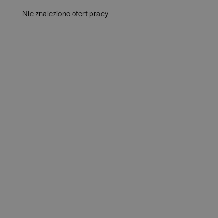
Białystok
(
4
)
Audy
Nie znaleziono ofert pracy
Bielsko-Biała
(
1
)
Bank
Bochnia
(
1
)
Huma
Brodnica
(
1
)
IT
(
3
POKAŻ 
Brzeg
(
1
)
Konsu
Brzesko
(
1
)
Księ
Brzozów
(
1
)
Podat
Bydgoszcz
(
1
)
Ubez
Cała Polska
(
2
)
Zarzą