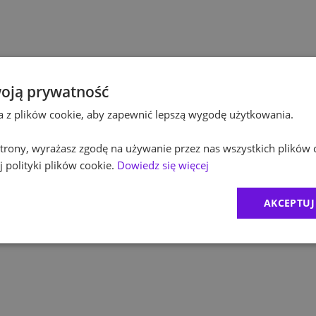
Pol
Kultura / Media
Pol
Edukacja
Equ
oją prywatność
ta z plików cookie, aby zapewnić lepszą wygodę użytkowania.
RO
 strony, wyrażasz zgodę na używanie przez nas wszystkich plików 
Zur
 polityki plików cookie.
Dowiedz się więcej
MD
AKCEPTUJ
1
)
CR
2
)
Exc
BDO