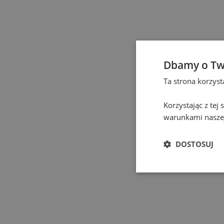
Elbląg
(
1
)
Gdańsk
(
129
)
Gdynia
(
3
)
Dbamy o Tw
Ta strona korzys
Gliwice
(
2
)
Korzystając z tej
Głogów
(
1
)
warunkami naszej
Gniezno
(
2
)
DOSTOSUJ
Gorzów Wielkopolski
(
Grodzisk Mazowiecki
(
Hel
(
1
)