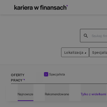
Lokalizacja
Specjali
Specjalista
OFERTY
PRACY
Bartoszyce
(
1
)
Admin
Najnowsze
Rekomendowane
Tylko z widełkami
Białogard
(
1
)
Anali