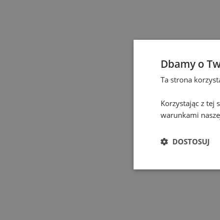
Gdańsk
(
132
)
Gdynia
(
4
)
Gliwice
(
2
)
Dbamy o Tw
Ta strona korzys
Gniezno
(
2
)
Korzystając z tej
Gorzów Wielkopolski
(
warunkami naszej
Grodzisk Mazowiecki
(
DOSTOSUJ
Hel
(
1
)
Jastrzębie-Zdrój
(
1
)
Jelenia Góra
(
1
)