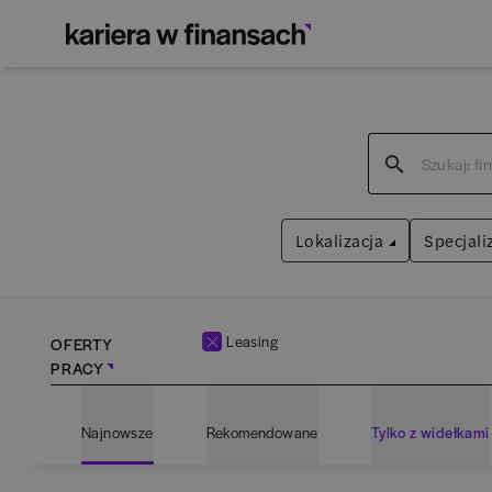
Lokalizacja
Specjali
Leasing
OFERTY
PRACY
Bartoszyce
(
1
)
Admin
Najnowsze
Rekomendowane
Tylko z widełkami
Białogard
(
1
)
Anali