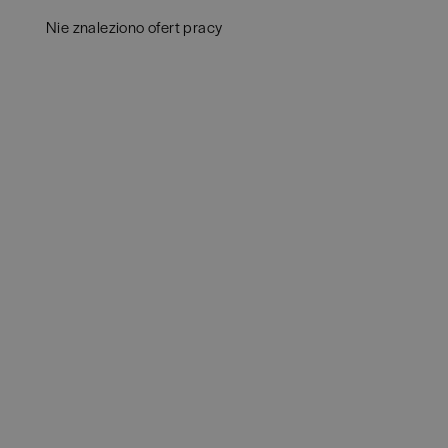
Białystok
(
4
)
Audy
Nie znaleziono ofert pracy
Bielsko-Biała
(
1
)
Bank
Bochnia
(
1
)
Huma
Brodnica
(
1
)
IT
(
3
POKAŻ 
Brzeg
(
1
)
Konsu
Brzesko
(
1
)
Księ
Brzozów
(
1
)
Podat
Bydgoszcz
(
2
)
Ubez
Cała Polska
(
2
)
Zarzą