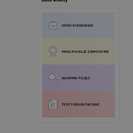
Google Analytics
(
1
)
Specjalista ds. Kadr i Płac / HR and Payroll
SIL Poland
(
0
)
Specialist
(
1
)
Google Cloud Platform
(
3
)
OPISY STANOWISK
 Materials Polska
(
0
)
Specjalista ds. Logistyki / Logistics Specialist
(
1
)
HotJar
(
1
)
magran
(
0
)
Specjalista ds. Obsługi Klienta / Customer
HTML
(
2
)
KWALIFIKACJE ZAWODOWE
Service Specialist
(
47
)
rt-HR
(
0
)
HTML5
(
2
)
Specjalista ds. Podatków / Tax Specialist
(
4
)
rtney Grupa Oney S.A.
(
0
)
SŁOWNIK POJĘĆ
IT Cloud
(
3
)
Specjalista ds. Sprzedaży / Sales Specialist
(
8
)
ck Business Solutions Europe
(
0
)
ITIL
(
1
)
Specjalista ds. Treasury / Treasury Specialist
(
1
)
TESTY REKRUTACYJNE
foss Global Shared Services
(
0
)
Java
(
3
)
Tester oprogramowania
(
1
)
ia Saturn Holding Polska
(
0
)
Javascript
(
2
)