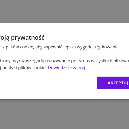
Pol
Budownictwo
Pol
Inżynieria
Equ
Kultura / Media
oją prywatność
ta z plików cookie, aby zapewnić lepszą wygodę użytkowania.
RO
Edukacja
 strony, wyrażasz zgodę na używanie przez nas wszystkich plików 
1
)
Zur
 polityki plików cookie.
Dowiedz się więcej
2
)
MD
AKCEPTUJ
CR
Exc
BDO