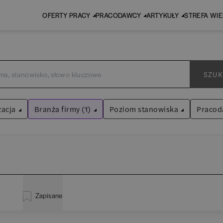
OFERTY PRACY
PRACODAWCY
ARTYKUŁY
STREFA WI
SZUK
zacja
Branża firmy (1)
Poziom stanowiska
Pracod
Leasing
Asystent
(
31
)
Wyczyść filtry
Praktykant / stażysta
(
34
)
istracja
(
21
)
EY 
Audyt / Konsulting
Specjalista
(
724
)
Zapisane
za
(
115
)
Pw
Bankowość
Kierownik/Manager
(
251
)