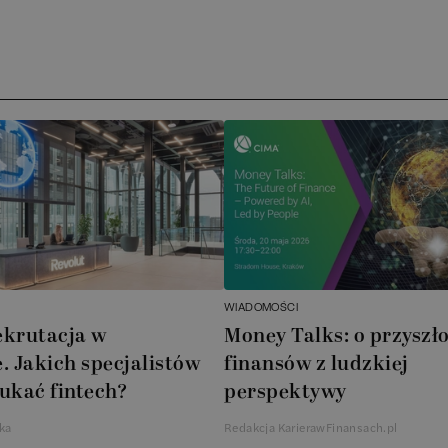
Arc
ATA
No
Boo
Cub
AXA
WIADOMOŚCI
Akz
ekrutacja w
Money Talks: o przyszło
. Jakich specjalistów
finansów z ludzkiej
Ins
ukać fintech?
perspektywy
Wsp
ka
Redakcja KarierawFinansach.pl