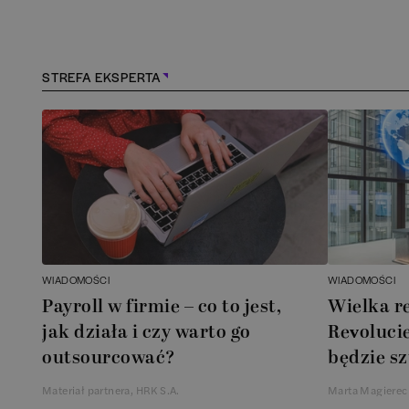
Kraśnik
(
1
)
Lębork
(
2
)
STREFA EKSPERTA
Legionowo
(
1
)
Legnica
(
1
)
Leszno
(
1
)
Łódź
(
86
)
WIADOMOŚCI
WIADOMOŚCI
Łomianki
(
2
)
Payroll w firmie – co to jest,
Wielka r
jak działa i czy warto go
Revolucie
Lublin
(
40
)
outsourcować?
będzie sz
Materiał partnera, HRK S.A.
Marta Magierec
Mielec
(
2
)