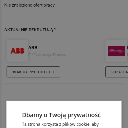
Nie znaleziono ofert pracy
AKTUALNIE REKRUTUJĄ
ABB
IT / Technologia
,
Przemysł
15
AKTUALNYCH OFERT
207
AKTU
Dbamy o Twoją prywatność
Ta strona korzysta z plików cookie, aby