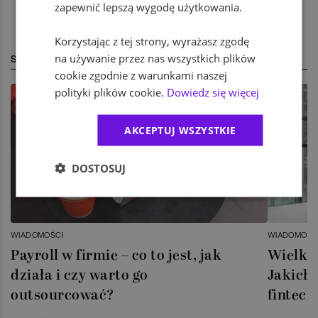
zapewnić lepszą wygodę użytkowania.
Korzystając z tej strony, wyrażasz zgodę
na używanie przez nas wszystkich plików
STREFA EKSPERTA
cookie zgodnie z warunkami naszej
polityki plików cookie.
Dowiedz się więcej
AKCEPTUJ WSZYSTKIE
DOSTOSUJ
WIADOMOŚCI
WIADOMOŚC
Payroll w firmie – co to jest, jak
Wielka 
działa i czy warto go
Jakich 
outsourcować?
fintech