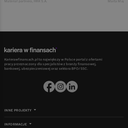
Materiał partnera, HRK S.A.
Marta Magie
Karierawfinansach.pl to największy w Polsce portal z ofertami
pracy przeznaczony dla specjalistów z branży finansowej,
bankowej, ubezpieczeniowej oraz sektora BPO/SSC.
INNE PROJEKTY
INFORMACJE