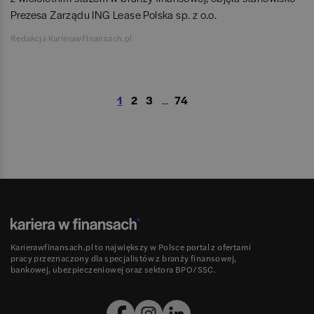
Prezesa Zarządu ING Lease Polska sp. z o.o.
Redakcja KarierawFinansach.pl
1
2
3
...
74
Karierawfinansach.pl to największy w Polsce portal z ofertami
pracy przeznaczony dla specjalistów z branży finansowej,
bankowej, ubezpieczeniowej oraz sektora BPO/SSC.