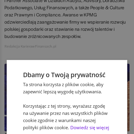
i Partner Associate w Działach Audytu, Advisory, Doradztwa
Podatkowego, Usług Finansowych, a także People & Culture
oraz Prawnym i Compliance. Awanse w KPMG
odzwierciedlają zaangażowanie firmy we wspieranie rozwoju
polskiej gospodarki oraz stawianie na rozwój talentów i
budowanie zróżnicowanych zespołów.
Redakcja KarierawFinansach.pl
Dbamy o Twoją prywatność
Ta strona korzysta z plików cookie, aby
zapewnić lepszą wygodę użytkowania.
Korzystając z tej strony, wyrażasz zgodę
na używanie przez nas wszystkich plików
cookie zgodnie z warunkami naszej
polityki plików cookie.
Dowiedz się więcej
AWANSE