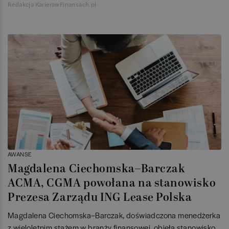
Redakcja KarierawFinansach.pl
AWANSE
Magdalena Ciechomska–Barczak
ACMA, CGMA powołana na stanowisko
Prezesa Zarządu ING Lease Polska
Magdalena Ciechomska–Barczak, doświadczona menedżerka
z wieloletnim stażem w branży finansowej, objęła stanowisko