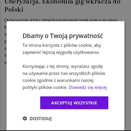
Uberyzacja. Ekonomia gig wkracza do
Polski
Outsourcing, który zrewolucjonizował rynek pracy w ciągu
kilkudziesięciu ostatnich lat, zaczyna zmieniać swój
wizerunek. Rynek pracy XXI wieku będą kształtować
Dbamy o Twoją prywatność
pracodawcy "cool", nawet w obszarze sektora nowoczesnych
Ta strona korzysta z plików cookie, aby
usług biznesowych, który dotychczas kojarzył się głównie ze
zapewnić lepszą wygodę użytkowania.
sztywnymi normami korporacyjnymi. W tej rewolucji będzie
uczestniczyć również Polska.
Korzystając z tej strony, wyrażasz zgodę
Jakub Jański
na używanie przez nas wszystkich plików
cookie zgodnie z warunkami naszej
polityki plików cookie.
Dowiedz się więcej
1
AKCEPTUJ WSZYSTKIE
DOSTOSUJ