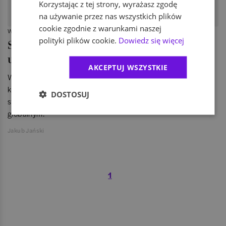
Korzystając z tej strony, wyrażasz zgodę
na używanie przez nas wszystkich plików
cookie zgodnie z warunkami naszej
WIADOMOŚCI
polityki plików cookie.
Dowiedz się więcej
Solvency II zagrożeniem dla
ubezpieczeń?
AKCEPTUJ WSZYSTKIE
Według 600 przedstawicieli branży ubezpieczeniowej z 54
krajów świata największe ryzyko dla funkcjonowania sektora
DOSTOSUJ
stanowią nowe przepisy - zarówno w ujęciu lokalnym, jak i
globalnym.
Jakub Jański
1