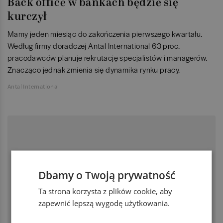
Back office w bankach będzie się
kurczył
Mamy jeden miesiąc do zakończenia pierwszego kwartału.
Według firmy doradczej Antal International 63 proc.
pracodawców planuje rekrutację specjalistów i managerów.
Znacząco jednak zmienia się dynamika rynku pracy.
Antal International
Dbamy o Twoją prywatność
Ta strona korzysta z plików cookie, aby
zapewnić lepszą wygodę użytkowania.