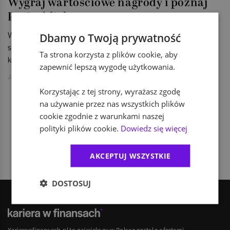
Wygraj wartościowe nagrody i poznaj
PwC z bliska
Wiemy, że analizujesz i wyciągasz trafne wnioski. Interesujesz
Dbamy o Twoją prywatność
się finansami, prawem podatkowym lub branżą
Ta strona korzysta z plików cookie, aby
konsultingową.
zapewnić lepszą wygodę użytkowania.
Jakub Jański
Korzystając z tej strony, wyrażasz zgodę
na używanie przez nas wszystkich plików
cookie zgodnie z warunkami naszej
1
polityki plików cookie.
Dowiedz się więcej
AKCEPTUJ WSZYSTKIE
DOSTOSUJ
Karierawfinansach.pl to największy w Polsce portal z ofertami