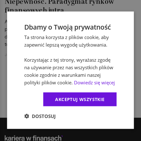
Niepewność. Paradygmat rynków
finansowych jutra
A właściwie koniec znanego nam paradygmatu, do którego
Dbamy o Twoją prywatność
przyzwyczaiły nas rynki finansowe w ciągu kilku ostatnich
dekad. Zdaniem ekspertów Saxo Bank czekają nas spore
Ta strona korzysta z plików cookie, aby
turbulencje.
zapewnić lepszą wygodę użytkowania.
Jakub Jański
Korzystając z tej strony, wyrażasz zgodę
na używanie przez nas wszystkich plików
cookie zgodnie z warunkami naszej
polityki plików cookie.
Dowiedz się więcej
1
AKCEPTUJ WSZYSTKIE
DOSTOSUJ