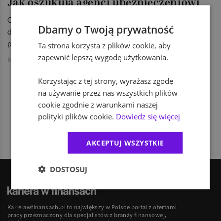
Jak oszukują agenci ubezpieczeniowi
Co piąty pośrednik ubezpieczeniowy pokusił się skorzystać z
Dbamy o Twoją prywatność
dobrodziejstw missellingu - donosi "Puls Biznesu" na
podstawie badania PIPUiF.
Ta strona korzysta z plików cookie, aby
zapewnić lepszą wygodę użytkowania.
Redakcja KarierawFinansach.pl
Korzystając z tej strony, wyrażasz zgodę
na używanie przez nas wszystkich plików
1
cookie zgodnie z warunkami naszej
polityki plików cookie.
Dowiedz się więcej
AKCEPTUJ WSZYSTKIE
DOSTOSUJ
Karierawfinansach.pl to największy w Polsce portal z ofertami
pracy przeznaczony dla specjalistów z branży finansowej,