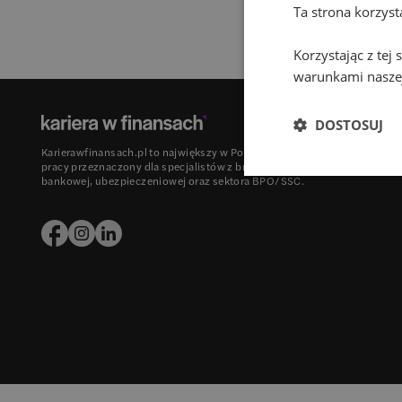
Ta strona korzys
Korzystając z tej
warunkami naszej
DOSTOSUJ
Karierawfinansach.pl to największy w Polsce portal z ofertami
pracy przeznaczony dla specjalistów z branży finansowej,
bankowej, ubezpieczeniowej oraz sektora BPO/SSC.