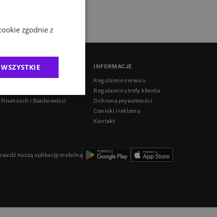
cookie zgodnie z
INFORMACJE
 WSZYSTKIE
anding
Regulamin serwisu
Regulamin strefy klienta
 Finansach i Bankowości
Ochrona prywatności
Cenniki i reklama
Kontakt
rawdź naszą aplikację mobilną