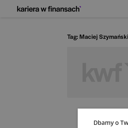
Tag: Maciej Szymańsk
Dbamy o Tw