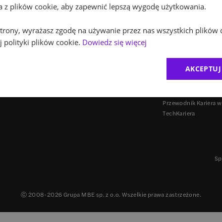
ta z plików cookie, aby zapewnić lepszą wygodę użytkowania.
 strony, wyrażasz zgodę na używanie przez nas wszystkich plików 
 polityki plików cookie.
Dowiedz się więcej
INNE PROJEKTY
AKCEPTUJ
Agencja employer br
Careers in Poland
Przewodnik Kariera w
TechKariera
Sp
Ⓒ 2008-
2026
Grupa MBE sp. z o.o. Wszelkie prawa zastrzeżone.