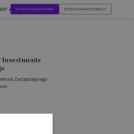
EDZY
STREFA KANDYDATA
STREFA PRACODAWCY
ZALOGUJ SIĘ
Nie masz jeszcze konta?
ZAREJESTRUJ SIĘ
y Investments
go
rektora Zarządzającego
sce.