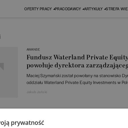
OFERTY PRACY
PRACODAWCY
ARTYKUŁY
STREFA WI
i
AWANSE
Fundusz Waterland Private Equit
powołuje dyrektora zarządzające
Maciej Szymański został powołany na stanowisko Dy
oddziału Waterland Private Equity Investments w Pol
Jakub Jański
1
oją prywatność