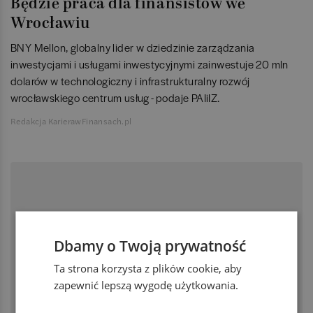
Będzie praca dla finansistów we
Wrocławiu
BNY Mellon, globalny lider w dziedzinie zarządzania
inwestycjami i usługami inwestycyjnymi zainwestuje 20 mln
dolarów w technologiczny i infrastrukturalny rozwój
wrocławskiego centrum usług - podaje PAIiIZ.
Redakcja KarierawFinansach.pl
Dbamy o Twoją prywatność
Ta strona korzysta z plików cookie, aby
zapewnić lepszą wygodę użytkowania.