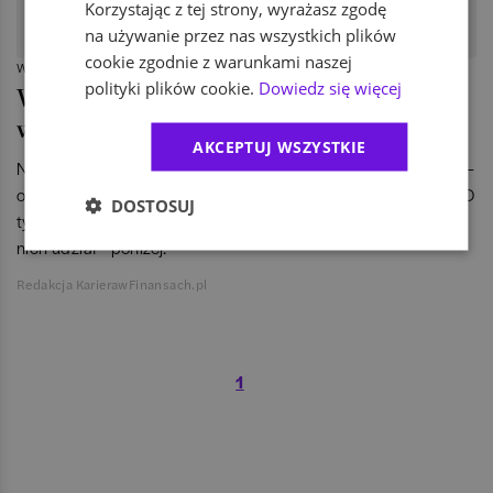
Korzystając z tej strony, wyrażasz zgodę
na używanie przez nas wszystkich plików
cookie zgodnie z warunkami naszej
WIADOMOŚCI
polityki plików cookie.
Dowiedz się więcej
Wrocław Career EXPO 2012 już
wkrótce!
AKCEPTUJ WSZYSTKIE
Nowe, wrocławskie targi pracy – Wrocław Career EXPO 2012 –
odbędą się już 14 listopada, w hali IASE, w godzinach 11-19. O
DOSTOSUJ
tym, co nas spotka na targach i co należy zrobić, aby wziąć w
nich udział – poniżej.
Redakcja KarierawFinansach.pl
1