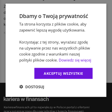
Zobaczcie, jakie bariery zawodowe napotykają kobiety w
drodze na szczyt kariery, w jakich obszarach kobiety
Dbamy o Twoją prywatność
odnajdują się najlepiej i co najczęściej wpływa na decyzję
Ta strona korzysta z plików cookie, aby
kobiet o karierze w finansach.
zapewnić lepszą wygodę użytkowania.
Karolina Zdunowska
Korzystając z tej strony, wyrażasz zgodę
na używanie przez nas wszystkich plików
cookie zgodnie z warunkami naszej
1
polityki plików cookie.
Dowiedz się więcej
AKCEPTUJ WSZYSTKIE
DOSTOSUJ
Karierawfinansach.pl to największy w Polsce portal z ofertami
pracy przeznaczony dla specjalistów z branży finansowej,