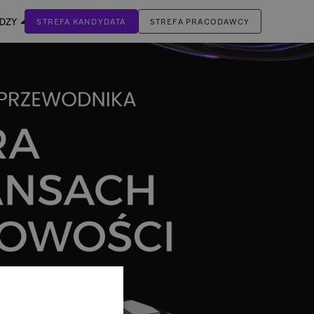
EDZY
STREFA KANDYDATA
STREFA PRACODAWCY
ZALOGUJ SIĘ
Nie masz jeszcze konta?
ZAREJESTRUJ SIĘ