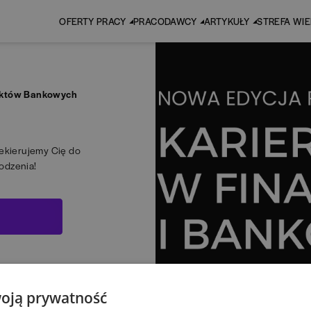
OFERTY PRACY
PRACODAWCY
ARTYKUŁY
STREFA WI
duktów Bankowych
zekierujemy Cię do
odzenia!
oją prywatność