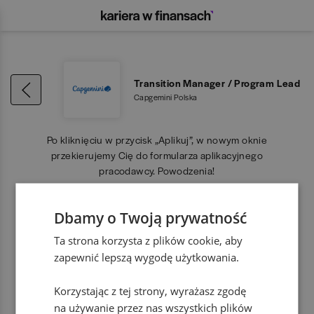
Transition Manager / Program Lead
Capgemini Polska
Po kliknięciu w przycisk „Aplikuj”, w nowym oknie
przekierujemy Cię do formularza aplikacyjnego
pracodawcy. Powodzenia!
Dbamy o Twoją prywatność
APLIKUJ
Ta strona korzysta z plików cookie, aby
zapewnić lepszą wygodę użytkowania.
Korzystając z tej strony, wyrażasz zgodę
na używanie przez nas wszystkich plików