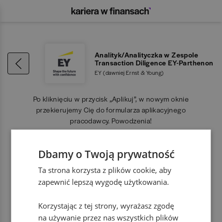
Analityk/Analityczka w Zespole
Transaction Diligence EY-Parthenon
EY (dawniej Ernst & Young)
Po kliknięciu w przycisk „Aplikuj”, w nowym oknie
przekierujemy Cię do formularza aplikacyjnego
pracodawcy. Powodzenia!
Dbamy o Twoją prywatność
APLIKUJ
Ta strona korzysta z plików cookie, aby
zapewnić lepszą wygodę użytkowania.
Korzystając z tej strony, wyrażasz zgodę
na używanie przez nas wszystkich plików