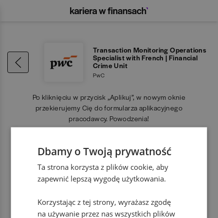
Transaction Monitoring Operations
Specialist with French | Financial
Crime Unit
PwC
Po kliknięciu w przycisk „Aplikuj”, w nowym oknie
przekierujemy Cię do formularza aplikacyjnego
pracodawcy. Powodzenia!
Dbamy o Twoją prywatność
APLIKUJ
Ta strona korzysta z plików cookie, aby
zapewnić lepszą wygodę użytkowania.
Korzystając z tej strony, wyrażasz zgodę
na używanie przez nas wszystkich plików