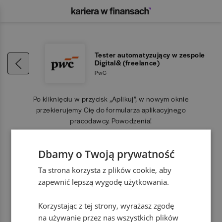
Tester automatyzujący w zespole
Digital& (freelance)
PwC
Po kliknięciu w przycisk „Aplikuj”, w nowym oknie
przekierujemy Cię do formularza aplikacyjnego
pracodawcy. Powodzenia!
Dbamy o Twoją prywatność
APLIKUJ
Ta strona korzysta z plików cookie, aby
zapewnić lepszą wygodę użytkowania.
Korzystając z tej strony, wyrażasz zgodę
na używanie przez nas wszystkich plików