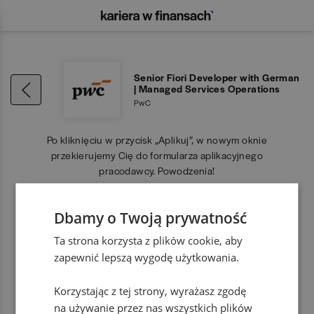
Senior Fiori Developer with German
| Managed Services Operations
PwC
Po kliknięciu w przycisk „Aplikuj”, w nowym oknie
przekierujemy Cię do formularza aplikacyjnego
pracodawcy. Powodzenia!
Dbamy o Twoją prywatność
APLIKUJ
Ta strona korzysta z plików cookie, aby
zapewnić lepszą wygodę użytkowania.
Korzystając z tej strony, wyrażasz zgodę
na używanie przez nas wszystkich plików