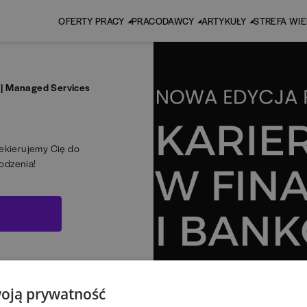
OFERTY PRACY
PRACODAWCY
ARTYKUŁY
STREFA WI
 | Managed Services
zekierujemy Cię do
odzenia!
oją prywatność