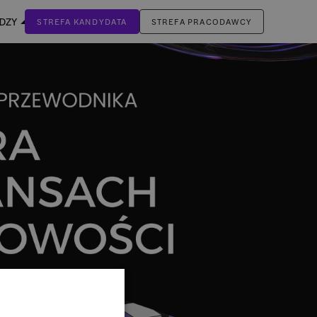
EDZY
STREFA KANDYDATA
STREFA PRACODAWCY
ZALOGUJ SIĘ
Nie masz jeszcze konta?
ZAREJESTRUJ SIĘ