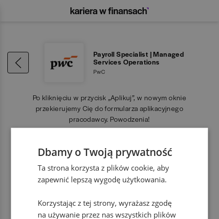
Payroll Specialist | Managed
Services Operations
PwC
Po kliknięciu w przycisk „Aplikuj”, w nowym oknie
przekierujemy Cię do formularza aplikacyjnego
pracodawcy. Powodzenia!
Dbamy o Twoją prywatność
APLIKUJ
Ta strona korzysta z plików cookie, aby
zapewnić lepszą wygodę użytkowania.
Korzystając z tej strony, wyrażasz zgodę
na używanie przez nas wszystkich plików