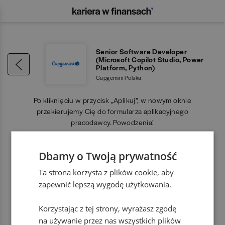
Senior Software Developer
(Microsoft Copilot Studio, Power
Platform, Python)
Capgemini Polska
Po kliknięciu w przycisk „Aplikuj”, w nowym oknie
przekierujemy Cię do formularza aplikacyjnego
pracodawcy. Powodzenia!
Dbamy o Twoją prywatność
APLIKUJ
Ta strona korzysta z plików cookie, aby
zapewnić lepszą wygodę użytkowania.
Korzystając z tej strony, wyrażasz zgodę
na używanie przez nas wszystkich plików