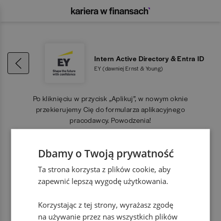
Intern Active Directory & Entra ID
EY (dawniej Ernst & Young)
Po kliknięciu w przycisk „Aplikuj”, w nowym oknie
przekierujemy Cię do formularza aplikacyjnego
pracodawcy. Powodzenia!
Dbamy o Twoją prywatność
APLIKUJ
Ta strona korzysta z plików cookie, aby
zapewnić lepszą wygodę użytkowania.
Korzystając z tej strony, wyrażasz zgodę
na używanie przez nas wszystkich plików