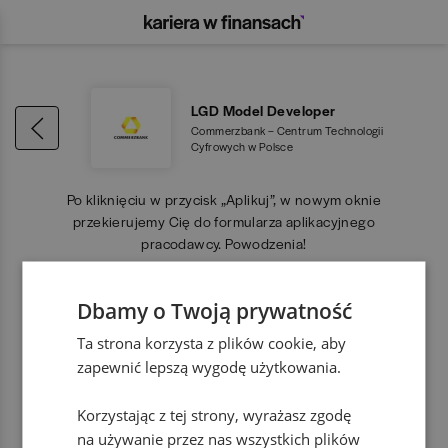
LGD Model Developer
Commerzbank – Centrum Technologii
Cyfrowych w Polsce
Po kliknięciu w przycisk „Aplikuj”, w nowym oknie
przekierujemy Cię do formularza aplikacyjnego
pracodawcy. Powodzenia!
Dbamy o Twoją prywatność
APLIKUJ
Ta strona korzysta z plików cookie, aby
zapewnić lepszą wygodę użytkowania.
Korzystając z tej strony, wyrażasz zgodę
na używanie przez nas wszystkich plików