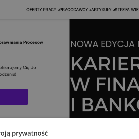
OFERTY PRACY
PRACODAWCY
ARTYKUŁY
STREFA WI
Usprawniania Procesów
zekierujemy Cię do
odzenia!
oją prywatność