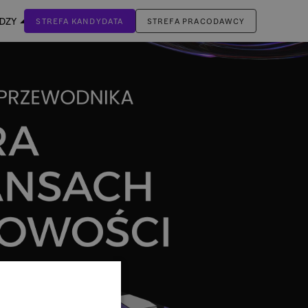
EDZY
STREFA KANDYDATA
STREFA PRACODAWCY
ZALOGUJ SIĘ
Nie masz jeszcze konta?
ZAREJESTRUJ SIĘ