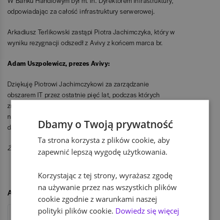
W Banku Handlowym był m. in. Dyrektorem Infrastruktury,
odpowiadając za całość infrastruktury serwerowej.
Arkadiusz Terlikowski zastąpi Piotra Jachimczyka, który w
wyniku rezygnacji odszedł z Avivy z końcem marca br.
Adam Uszpolewicz, prezes Avivy:
Dziękuję Piotrowi Jachimczykowi za zarządzanie
obszarem IT przez ostatnie pięć lat, podczas których
zmieniliśmy oblicze technologiczne Avivy. Witam wśród
nas Arkadiusza Terlikowskiego i życzę mu pomyślności w
Dbamy o Twoją prywatność
dalszej transformacji cyfrowej naszej firmy.
Ta strona korzysta z plików cookie, aby
Źródło: materiały prasowe.
zapewnić lepszą wygodę użytkowania.
UDOSTĘPNIJ
Korzystając z tej strony, wyrażasz zgodę
na używanie przez nas wszystkich plików
Autor
cookie zgodnie z warunkami naszej
polityki plików cookie.
Dowiedz się więcej