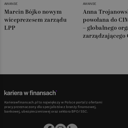
AWANSE
AWANSE
Marcin Bójko nowym
Anna Trojanows
wiceprezesem zarządu
powołana do CI
LPP
– globalnego or
zarządzającego
Karierawfinansach.pl to największy w Polsce portal z ofertami
pracy przeznaczony dla specjalistów z branży finansowej,
bankowej, ubezpieczeniowej oraz sektora BPO/SSC.