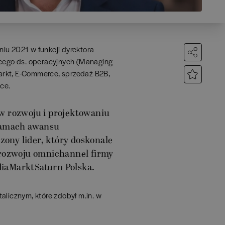
iu 2021 w funkcji dyrektora
ącego ds. operacyjnych (Managing
arkt, E-Commerce, sprzedaż B2B,
nce.
 rozwoju i projektowaniu
 ramach awansu
ony lider, który doskonale
 rozwoju omnichannel firmy
diaMarktSaturn Polska.
alicznym, które zdobył m.in. w