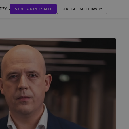
EDZY
STREFA KANDYDATA
STREFA PRACODAWCY
ZALOGUJ SIĘ
Nie masz jeszcze konta?
ZAREJESTRUJ SIĘ