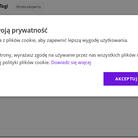
Tagi
Strefa eksperta
oją prywatność
ta z plików cookie, aby zapewnić lepszą wygodę użytkowania.
Autor
 strony, wyrażasz zgodę na używanie przez nas wszystkich plików 
Redakcja KarierawFinansach.pl
 polityki plików cookie.
Dowiedz się więcej
Redakcja KarierawFinansach.pl podejmuje tematy ciekawe i ważn
finansowej i osób, które dopiero myślą o karierze w finansach.
AKCEPTUJ