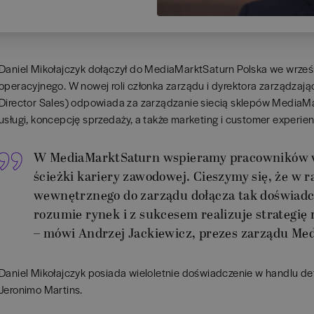
Daniel Mikołajczyk dołączył do MediaMarktSaturn Polska we wrześn
operacyjnego. W nowej roli członka zarządu i dyrektora zarządzaj
Director Sales) odpowiada za zarządzanie siecią sklepów MediaM
usługi, koncepcję sprzedaży, a także marketing i customer experie
W MediaMarktSaturn wspieramy pracowników w
ścieżki kariery zawodowej. Cieszymy się, że w
wewnętrznego do zarządu dołącza tak doświadcz
rozumie rynek i z sukcesem realizuje strategię
– mówi Andrzej Jackiewicz, prezes zarządu Me
Daniel Mikołajczyk posiada wieloletnie doświadczenie w handlu det
Jeronimo Martins.