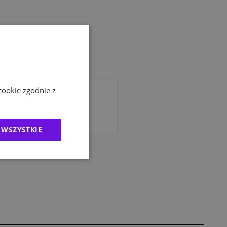
cookie zgodnie z
e dla pracowników branży
 WSZYSTKIE