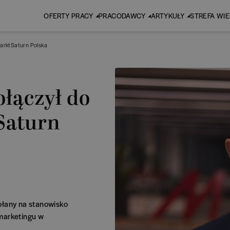
OFERTY PRACY
PRACODAWCY
ARTYKUŁY
STREFA WI
MarktSaturn Polska
ołączył do
Saturn
ołany na stanowisko
marketingu w