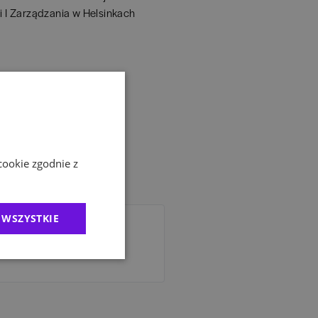
 I Zarządzania w Helsinkach
cookie zgodnie z
 WSZYSTKIE
e dla pracowników branży