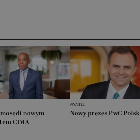
AWANSE
amosedi nowym
Nowy prezes PwC Pols
ntem CIMA