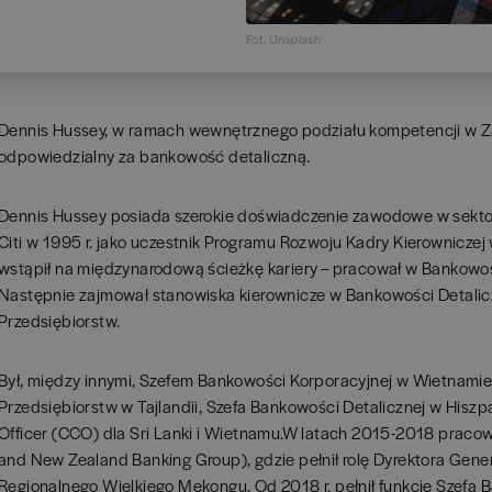
Fot. Unsplash
Dennis Hussey, w ramach wewnętrznego podziału kompetencji w Z
odpowiedzialny za bankowość detaliczną.
Dennis Hussey posiada szerokie doświadczenie zawodowe w sekto
Citi w 1995 r. jako uczestnik Programu Rozwoju Kadry Kierowniczej w
wstąpił na międzynarodową ścieżkę kariery – pracował w Bankowośc
Następnie zajmował stanowiska kierownicze w Bankowości Detalicz
Przedsiębiorstw.
Był, między innymi, Szefem Bankowości Korporacyjnej w Wietnamie
Przedsiębiorstw w Tajlandii, Szefa Bankowości Detalicznej w Hiszpani
Officer (CCO) dla Sri Lanki i Wietnamu.W latach 2015-2018 pracowa
and New Zealand Banking Group), gdzie pełnił rolę Dyrektora Gene
Regionalnego Wielkiego Mekongu. Od 2018 r. pełnił funkcję Szefa B