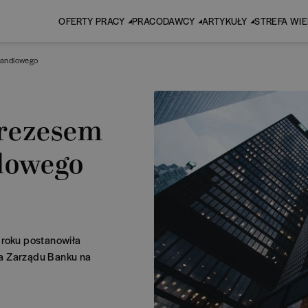
OFERTY PRACY
PRACODAWCY
ARTYKUŁY
STREFA WI
Handlowego
prezesem
lowego
roku postanowiła
sa Zarządu Banku na