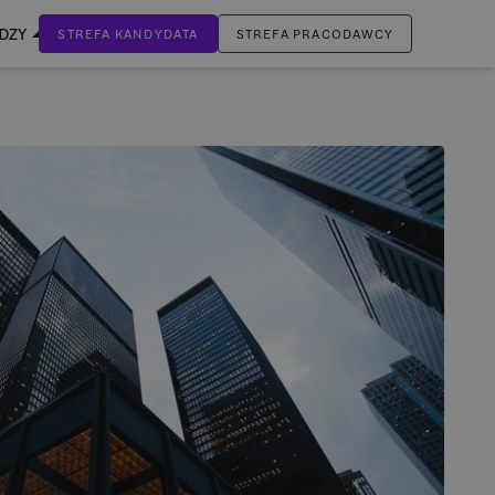
EDZY
STREFA KANDYDATA
STREFA PRACODAWCY
ZALOGUJ SIĘ
Nie masz jeszcze konta?
ZAREJESTRUJ SIĘ