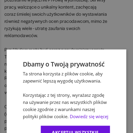
pracy, walczące o unikalny kontent, zachęcają
coraz śmielej swoich użytkowników do wystawiania
również negatywnych ocen pracodawcom, mimo że
ryzykują wiele - utratę zaufania swoich
reklamodawców.
Przykładem może być coraz popularniejszy serwis
The JobCrowd (www.jobcrowd.com), którego
Dbamy o Twoją prywatność
naczelnym hasłem jest zgromadzenie pracowników,
którzy oceniają swoich pracodawców (Employers.
Ta strona korzysta z plików cookie, aby
Reviewed by employees) według kilku kryteriów, jak
zapewnić lepszą wygodę użytkowania.
odpowiedzialność,
work life balance
,
wynagrodzenie czy atmosfera w pracy.
Korzystając z tej strony, wyrażasz zgodę
na używanie przez nas wszystkich plików
O krok dalej idzie amerykańska strona KarmaFile
cookie zgodnie z warunkami naszej
(www.karmafile.com), która pozwala
polityki plików cookie.
Dowiedz się więcej
profesjonalistom oceniać swoich kolegów w pracy
pod względem doświadczenia, motywacji i poziomu
AKCEPTUJ WSZYSTKIE