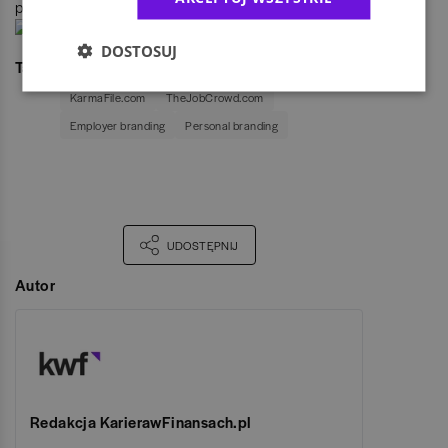
profesjonalizmu.
DOSTOSUJ
Tagi
Rynek pracy w Polsce
Serwisy rekrutacyjne
KarmaFile.com
TheJobCrowd.com
Employer branding
Personal branding
UDOSTĘPNIJ
Autor
Redakcja KarierawFinansach.pl