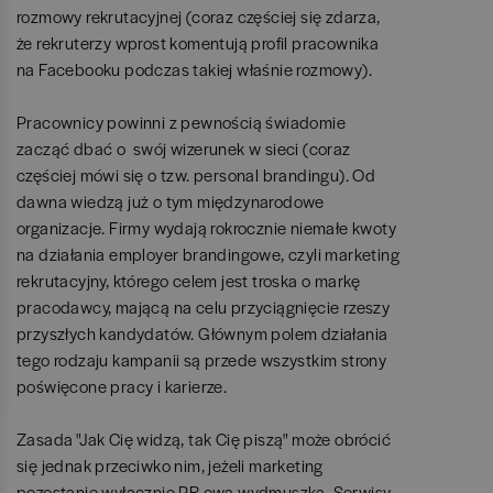
rozmowy rekrutacyjnej (coraz częściej się zdarza,
że rekruterzy wprost komentują profil pracownika
na Facebooku podczas takiej właśnie rozmowy).
Pracownicy powinni z pewnością świadomie
zacząć dbać o swój wizerunek w sieci (coraz
częściej mówi się o tzw. personal brandingu). Od
dawna wiedzą już o tym międzynarodowe
organizacje. Firmy wydają rokrocznie niemałe kwoty
na działania employer brandingowe, czyli marketing
rekrutacyjny, którego celem jest troska o markę
pracodawcy, mającą na celu przyciągnięcie rzeszy
przyszłych kandydatów. Głównym polem działania
tego rodzaju kampanii są przede wszystkim strony
poświęcone pracy i karierze.
Zasada "Jak Cię widzą, tak Cię piszą" może obrócić
się jednak przeciwko nim, jeżeli marketing
pozostanie wyłącznie PR-ową wydmuszką. Serwisy