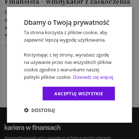
Finansista – windykator z zaskoczenia
Pracodawcy na ogół nie informują kandydatów do pracy w
dziale finansów o tym, że zamierzają im przydzielić obowiązki
Dbamy o Twoją prywatność
windykacji. Potem jednak okazuje się, że zatrudniona osoba
Ta strona korzysta z plików cookie, aby
windykuje niechętnie i nieskutecznie.
zapewnić lepszą wygodę użytkowania.
MW
Korzystając z tej strony, wyrażasz zgodę
na używanie przez nas wszystkich plików
cookie zgodnie z warunkami naszej
1
polityki plików cookie.
Dowiedz się więcej
AKCEPTUJ WSZYSTKIE
DOSTOSUJ
Karierawfinansach.pl to największy w Polsce portal z ofertami