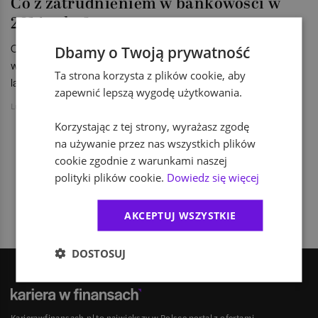
Co z zatrudnieniem w bankowości w
2014 roku?
O to, czy konsolidacja w sektorze bankowym będzie miała
Dbamy o Twoją prywatność
wpływ na zatrudnienie w polskiej bankowości w najbliższych
Ta strona korzysta z plików cookie, aby
latach, zapytaliśmy eksperta Citi Handlowy.
zapewnić lepszą wygodę użytkowania.
Luiza Olencka
Korzystając z tej strony, wyrażasz zgodę
na używanie przez nas wszystkich plików
cookie zgodnie z warunkami naszej
1
polityki plików cookie.
Dowiedz się więcej
AKCEPTUJ WSZYSTKIE
DOSTOSUJ
Karierawfinansach.pl to największy w Polsce portal z ofertami